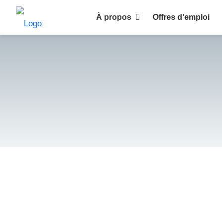
À propos
Offres d'emploi
Pourquoi choisir HuntZen ?
Clients
Recruteurs
Candidats