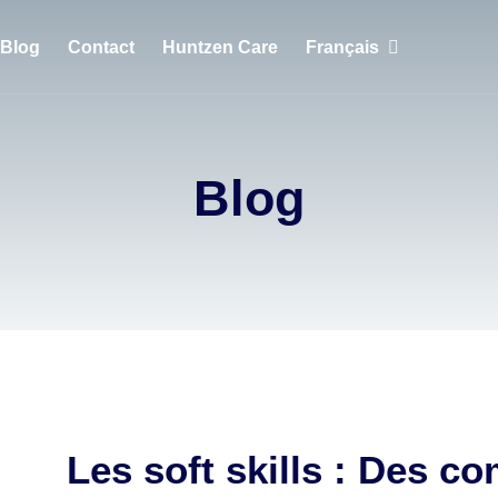
Blog
Contact
Huntzen Care
Français
English
Português
Blog
Français
Les soft skills : Des c