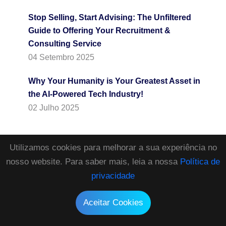
Stop Selling, Start Advising: The Unfiltered
Guide to Offering Your Recruitment &
Consulting Service
04 Setembro 2025
Why Your Humanity is Your Greatest Asset in
the AI-Powered Tech Industry!
02 Julho 2025
Utilizamos cookies para melhorar a sua experiência no
Categorias do Blog
nosso website. Para saber mais, leia a nossa
Política de
privacidade
Negócio
21
Aceitar Cookies
Recursos Humanos
73