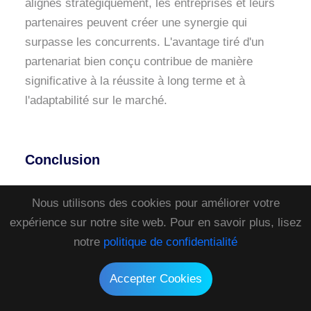
alignés stratégiquement, les entreprises et leurs
partenaires peuvent créer une synergie qui
surpasse les concurrents. L'avantage tiré d'un
partenariat bien conçu contribue de manière
significative à la réussite à long terme et à
l'adaptabilité sur le marché.
Conclusion
Alors que nous naviguerons dans des eaux de
Nous utilisons des cookies pour améliorer votre
plus en plus inconnues, on ne saurait trop insister
expérience sur notre site web. Pour en savoir plus, lisez
sur l'importance de l'apprentissage continu, de la
notre
politique de confidentialité
flexibilité et d'une approche centrée sur le client.
Les entreprises qui accordent la priorité à ces
Accepter Cookies
principes se positionnent non seulement pour