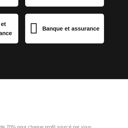
 et
Banque et assurance
tance
de 70% pour chaque profil sourcé par vous