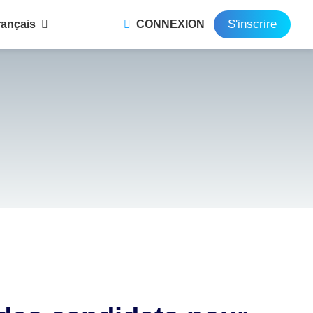
S'inscrire
rançais
CONNEXION
nglish
ortuguês
rançais