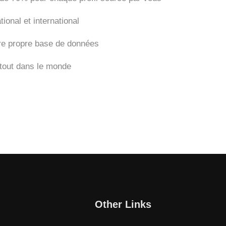
ional et international
re propre base de données
tout dans le monde
Other Links