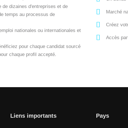
de dizaines d'entreprises et de
Marché nat
 de temps au processus de
Créez vot
emploi nationales ou internationales et
Accès par
énéficiez pour chaque candidat sourcé
pour chaque profil accepté.
Liens importants
Pays