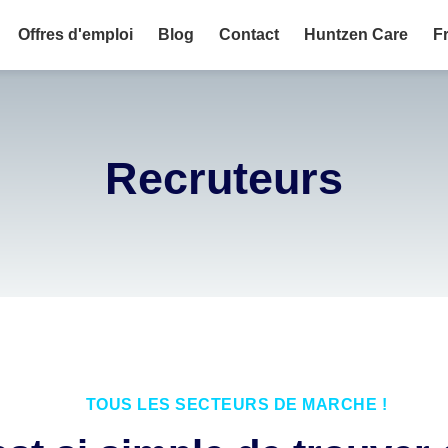
Offres d'emploi
Blog
Contact
Huntzen Care
F
isir HuntZen ?
E
P
Recruteurs
F
TOUS LES SECTEURS DE MARCHÉ !