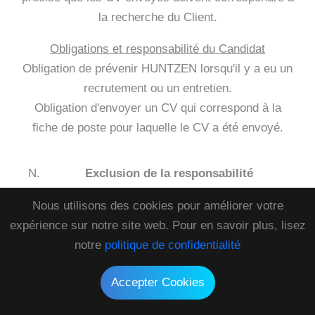
la recherche du Client.
Obligations et responsabilité du Candidat
Obligation de prévenir HUNTZEN lorsqu'il y a eu un
recrutement ou un entretien.
Obligation d'envoyer un CV qui correspond à la
fiche de poste pour laquelle le CV a été envoyé.
Exclusion de la responsabilité
Nous utilisons des cookies pour améliorer votre
Dans toute la mesure permise par la loi, toute
expérience sur notre site web. Pour en savoir plus, lisez
responsabilité de HUNTZEN ou de ses
notre
politique de confidentialité
sociétés affiliées est exclue en cas de perte ou
de tout autre dommage subi par l’Utilisateur sur
Accepter Cookies
la base ou en relation avec la conclusion d'un
contrat de prestation et utilisation des services