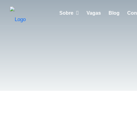
Sobre
Vagas
Blog
Con
Porquê escolher a Huntzen?
Empresas
Recrutadores
Candidatos