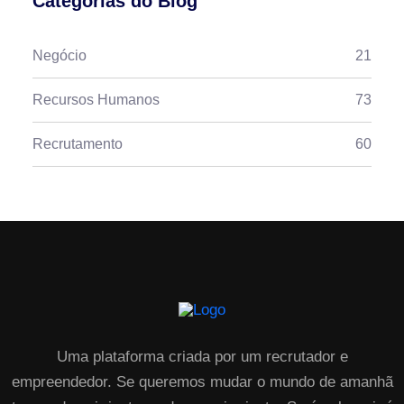
Categorias do Blog
Negócio
21
Recursos Humanos
73
Recrutamento
60
Uma plataforma criada por um recrutador e
empreendedor. Se queremos mudar o mundo de amanhã